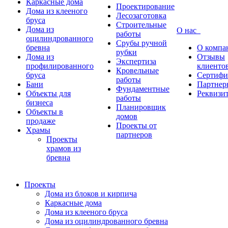
Каркасные дома
Проектирование
Дома из клееного
Лесозаготовка
бруса
Строительные
Дома из
О нас
работы
оцилиндрованного
Срубы ручной
бревна
О компа
рубки
Дома из
Отзывы
Экспертиза
профилированного
клиенто
Кровельные
бруса
Сертифи
работы
Бани
Партнер
Фундаментные
Объекты для
Реквизи
работы
бизнеса
Планировщик
Объекты в
домов
продаже
Проекты от
Храмы
партнеров
Проекты
храмов из
бревна
Проекты
Дома из блоков и кирпича
Каркасные дома
Дома из клееного бруса
Дома из оцилиндрованного бревна