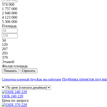
574 000
1 757 000
2 940 000
4 123 000
5 306 000
Площадь
34
120
207
293
379
Этажей
Жилая площадь
Сбросить
Подборка проектов под ва
Спеццена-клееный брус
Как мы работаем
ОЦБ 240 220
Цена по запросу