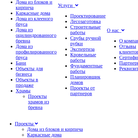
Дома из блоков и
Услуги
кирпича
Каркасные дома
Проектирование
Дома из клееного
Лесозаготовка
бруса
Строительные
Дома из
О нас
работы
оцилиндрованного
Срубы ручной
бревна
О компа
рубки
Дома из
Отзывы
Экспертиза
профилированного
клиенто
Кровельные
бруса
Сертифи
работы
Бани
Партнер
Фундаментные
Объекты для
Реквизи
работы
бизнеса
Планировщик
Объекты в
домов
продаже
Проекты от
Храмы
партнеров
Проекты
храмов из
бревна
Проекты
Дома из блоков и кирпича
Каркасные дома