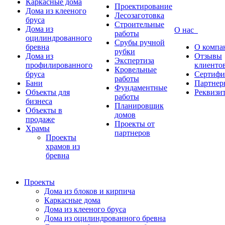
Каркасные дома
Проектирование
Дома из клееного
Лесозаготовка
бруса
Строительные
Дома из
О нас
работы
оцилиндрованного
Срубы ручной
бревна
О компа
рубки
Дома из
Отзывы
Экспертиза
профилированного
клиенто
Кровельные
бруса
Сертифи
работы
Бани
Партнер
Фундаментные
Объекты для
Реквизи
работы
бизнеса
Планировщик
Объекты в
домов
продаже
Проекты от
Храмы
партнеров
Проекты
храмов из
бревна
Проекты
Дома из блоков и кирпича
Каркасные дома
Дома из клееного бруса
Дома из оцилиндрованного бревна